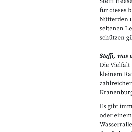
Steffi Hees
für dieses 
Nütterden u
seltenen L
schützen gi
Steffi, was
Die Vielfa
kleinem R
zahlreiche
Kranenburg
Es gibt im
oder einem 
Wasserralle