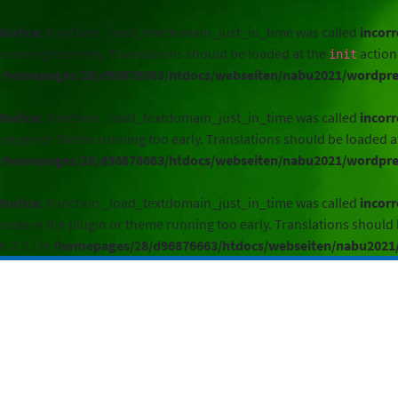
Notice
: Function _load_textdomain_just_in_time was called
incorr
running too early. Translations should be loaded at the
action 
init
/homepages/28/d96876663/htdocs/webseiten/nabu2021/wordpres
Notice
: Function _load_textdomain_just_in_time was called
incorr
plugin or theme running too early. Translations should be loaded a
/homepages/28/d96876663/htdocs/webseiten/nabu2021/wordpres
Notice
: Function _load_textdomain_just_in_time was called
incorr
code in the plugin or theme running too early. Translations should
6.7.0.) in
/homepages/28/d96876663/htdocs/webseiten/nabu2021/