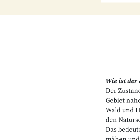
Wie ist der
Der Zustand
Gebiet nah
Wald und H
den Natursc
Das bedeute
mähen und 