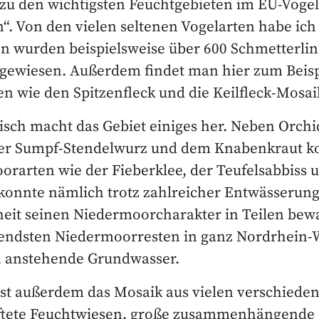
zu den wichtigsten Feuchtgebieten im EU-Vogel
“. Von den vielen seltenen Vogelarten habe ich 
en wurden beispielsweise über 600 Schmetterli
gewiesen. Außerdem findet man hier zum Beisp
en wie den Spitzenfleck und die Keilfleck-Mosai
sch macht das Gebiet einiges her. Neben Orchi
er Sumpf-Stendelwurz und dem Knabenkraut 
orarten wie der Fieberklee, der Teufelsabbiss 
 konnte nämlich trotz zahlreicher Entwässeru
eit seinen Niedermoorcharakter in Teilen bew
endsten Niedermoorresten in ganz Nordrhein-We
ch anstehende Grundwasser.
ist außerdem das Mosaik aus vielen verschied
ftete Feuchtwiesen, große zusammenhängende 