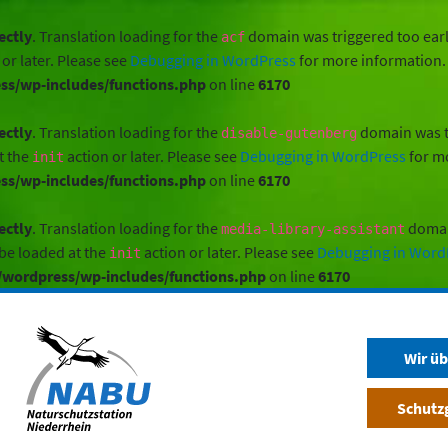
ectly
. Translation loading for the
domain was triggered too early
acf
or later. Please see
Debugging in WordPress
for more information. 
s/wp-includes/functions.php
on line
6170
ectly
. Translation loading for the
domain was tr
disable-gutenberg
t the
action or later. Please see
Debugging in WordPress
for mo
init
s/wp-includes/functions.php
on line
6170
ectly
. Translation loading for the
domain
media-library-assistant
 be loaded at the
action or later. Please see
Debugging in Word
init
wordpress/wp-includes/functions.php
on line
6170
Wir üb
Schutz