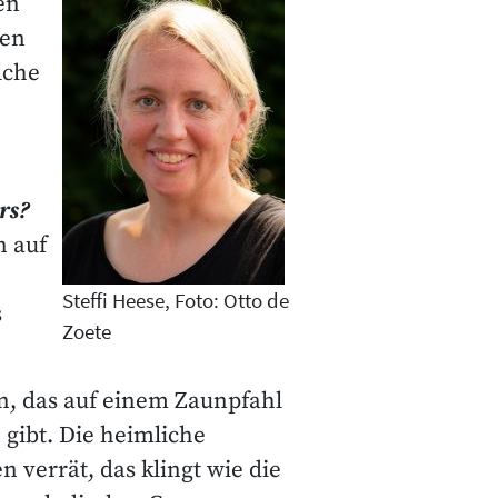
ren
hen
lche
rs?
n auf
Steffi Heese, Foto: Otto de
s
Zoete
n, das auf einem Zaunpfahl
 gibt. Die heimliche
 verrät, das klingt wie die