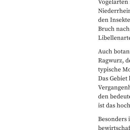
Vogelarten 
Niederrhein
den Insekt
Bruch nach
Libellenart
Auch botani
Ragwurz, d
typische Mo
Das Gebiet
Vergangenh
den bedeut
ist das ho
Besonders 
bewirtscha