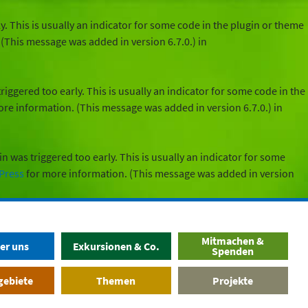
. This is usually an indicator for some code in the plugin or theme
(This message was added in version 6.7.0.) in
iggered too early. This is usually an indicator for some code in the
re information. (This message was added in version 6.7.0.) in
 was triggered too early. This is usually an indicator for some
Press
for more information. (This message was added in version
Mitmachen &
er uns
Exkursionen & Co.
Spenden
gebiete
Themen
Projekte