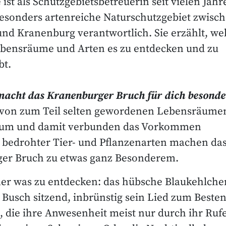
e ist als Schutzgebietsbetreuerin seit vielen Jah
besonders artenreiche Naturschutzgebiet zwisc
nd Kranenburg verantwortlich. Sie erzählt, we
ebensräume und Arten es zu entdecken und zu
bt.
 macht das Kranenburger Bruch für dich besonde
lt von zum Teil selten gewordenen Lebensräume
aum und damit verbunden das Vorkommen
r bedrohter Tier- und Pflanzenarten machen da
er Bruch zu etwas ganz Besonderem.
mer was zu entdecken: das hübsche Blaukehlche
Busch sitzend, inbrünstig sein Lied zum Besten
, die ihre Anwesenheit meist nur durch ihr Rufen