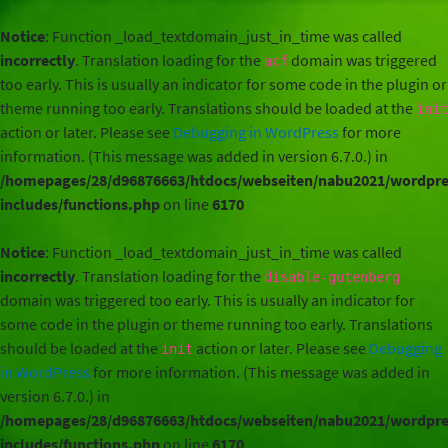
Notice
: Function _load_textdomain_just_in_time was called
incorrectly
. Translation loading for the
domain was triggered
acf
too early. This is usually an indicator for some code in the plugin or
theme running too early. Translations should be loaded at the
init
action or later. Please see
Debugging in WordPress
for more
information. (This message was added in version 6.7.0.) in
/homepages/28/d96876663/htdocs/webseiten/nabu2021/wordpre
includes/functions.php
on line
6170
Notice
: Function _load_textdomain_just_in_time was called
incorrectly
. Translation loading for the
disable-gutenberg
domain was triggered too early. This is usually an indicator for
some code in the plugin or theme running too early. Translations
should be loaded at the
action or later. Please see
Debugging
init
in WordPress
for more information. (This message was added in
version 6.7.0.) in
/homepages/28/d96876663/htdocs/webseiten/nabu2021/wordpre
includes/functions.php
on line
6170