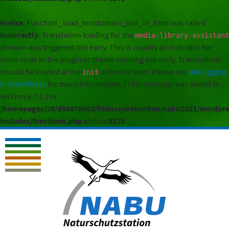
Notice
: Function _load_textdomain_just_in_time was called
incorrectly
. Translation loading for the
media-library-assistant
domain was triggered too early. This is usually an indicator for
some code in the plugin or theme running too early. Translations
should be loaded at the
action or later. Please see
Debugging
init
in WordPress
for more information. (This message was added in
version 6.7.0.) in
/homepages/28/d96876663/htdocs/webseiten/nabu2021/wordpre
includes/functions.php
on line
6170