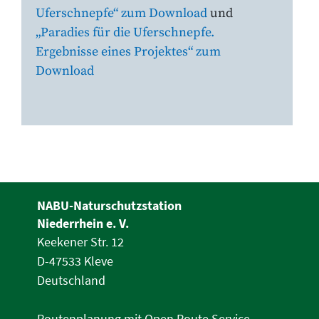
Uferschnepfe“ zum Download
und
„Paradies für die Uferschnepfe.
Ergebnisse eines Projektes“ zum
Download
NABU-Naturschutzstation
Niederrhein e. V.
Keekener Str. 12
D-47533 Kleve
Deutschland
Routenplanung mit Open Route Service