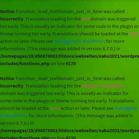
Notice
: Function _load_textdomain_just_in_time was called
incorrectly
. Translation loading for the
domain was triggered
acf
too early. This is usually an indicator for some code in the plugin or
theme running too early. Translations should be loaded at the
init
action or later. Please see
Debugging in WordPress
for more
information. (This message was added in version 6.7.0.) in
/homepages/28/d96876663/htdocs/webseiten/nabu2021/wordpre
includes/functions.php
on line
6170
Notice
: Function _load_textdomain_just_in_time was called
incorrectly
. Translation loading for the
disable-gutenberg
domain was triggered too early. This is usually an indicator for
some code in the plugin or theme running too early. Translations
should be loaded at the
action or later. Please see
Debugging
init
in WordPress
for more information. (This message was added in
version 6.7.0.) in
/homepages/28/d96876663/htdocs/webseiten/nabu2021/wordpre
includes/functions.php
on line
6170