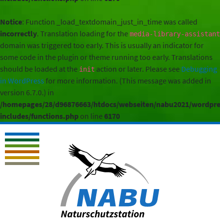
Notice
: Function _load_textdomain_just_in_time was called
incorrectly
. Translation loading for the
media-library-assistant
domain was triggered too early. This is usually an indicator for
some code in the plugin or theme running too early. Translations
should be loaded at the
action or later. Please see
Debugging
init
in WordPress
for more information. (This message was added in
version 6.7.0.) in
/homepages/28/d96876663/htdocs/webseiten/nabu2021/wordpre
includes/functions.php
on line
6170